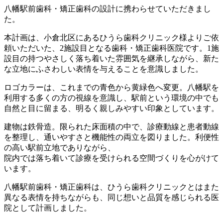
八幡駅前歯科・矯正歯科の設計に携わらせていただきまし
た。
本計画は、小倉北区にあるひうら歯科クリニック様よりご依
頼いただいた、2施設目となる歯科・矯正歯科医院です。1施
設目の持つやさしく落ち着いた雰囲気を継承しながら、新た
な立地にふさわしい表情を与えることを意識しました。
ロゴカラーは、これまでの青色から黄緑色へ変更。八幡駅を
利用する多くの方の視線を意識し、駅前という環境の中でも
自然と目に留まる、明るく親しみやすい印象としています。
建物は鉄骨造。限られた床面積の中で、診療動線と患者動線
を整理し、通いやすさと機能性の両立を図りました。利便性
の高い駅前立地でありながら、
院内では落ち着いて診療を受けられる空間づくりを心がけて
います。
八幡駅前歯科・矯正歯科は、ひうら歯科クリニックとはまた
異なる表情を持ちながらも、同じ想いと品質を感じられる医
院として計画しました。